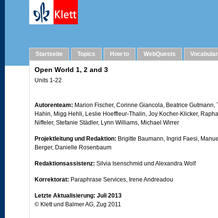
Imprint
Startseite
Topics
How to
WebQuests
Vocabula
Open World 1, 2 and 3
Units 1-22
Autorenteam:
Marion Fischer, Corinne Giancola, Beatrice Gutmann, 
Hahin, Migg Hehli, Leslie Hoeffleur-Thalin, Joy Kocher-Klicker, Raph
Niffeler, Stefanie Städler, Lynn Williams, Michael Wirrer
Projektleitung und Redaktion:
Brigitte Baumann, Ingrid Faesi, Manue
Berger, Danielle Rosenbaum
Redaktionsassistenz:
Silvia Isenschmid und Alexandra Wolf
Korrektorat:
Paraphrase Services, Irene Andreadou
Letzte Aktualisierung: Juli 2013
© Klett und Balmer AG, Zug 2011