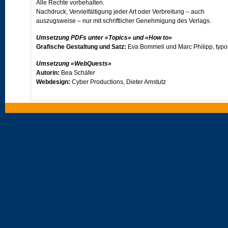
Alle Rechte vorbehalten.
Nachdruck, Vervielfältigung jeder Art oder Verbreitung – auch
auszugsweise – nur mit schriftlicher Genehmigung des Verlags.
Umsetzung PDFs unter «Topics» und «How to»
Grafische Gestaltung und Satz:
Eva Bommeli und Marc Philipp, typ
Umsetzung «WebQuests»
Autorin:
Bea Schäfer
Webdesign:
Cyber Productions, Dieter Amstutz
Umsetzung «Vocabulary/PET vocabulary exercises»
Autor:
Simon Frey
Programmkonzept:
Dr. Erwin Bernhard, Prolangue
Besuchen Sie uns im Internet unter
www.klett.ch
oder - ebenfalls im Internet - auf der Projektseite von
Open World
.