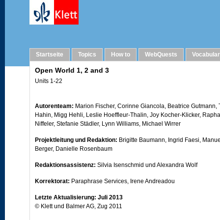
Imprint
Startseite
Topics
How to
WebQuests
Vocabula
Open World 1, 2 and 3
Units 1-22
Autorenteam:
Marion Fischer, Corinne Giancola, Beatrice Gutmann, 
Hahin, Migg Hehli, Leslie Hoeffleur-Thalin, Joy Kocher-Klicker, Raph
Niffeler, Stefanie Städler, Lynn Williams, Michael Wirrer
Projektleitung und Redaktion:
Brigitte Baumann, Ingrid Faesi, Manue
Berger, Danielle Rosenbaum
Redaktionsassistenz:
Silvia Isenschmid und Alexandra Wolf
Korrektorat:
Paraphrase Services, Irene Andreadou
Letzte Aktualisierung: Juli 2013
© Klett und Balmer AG, Zug 2011