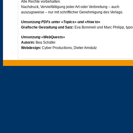
Alle Rechte vorbehalten.
Nachdruck, Vervielfältigung jeder Art oder Verbreitung – auch
auszugsweise – nur mit schriftlicher Genehmigung des Verlags.
Umsetzung PDFs unter «Topics» und «How to»
Grafische Gestaltung und Satz:
Eva Bommeli und Marc Philipp, typ
Umsetzung «WebQuests»
Autorin:
Bea Schäfer
Webdesign:
Cyber Productions, Dieter Amstutz
Umsetzung «Vocabulary/PET vocabulary exercises»
Autor:
Simon Frey
Programmkonzept:
Dr. Erwin Bernhard, Prolangue
Besuchen Sie uns im Internet unter
www.klett.ch
oder - ebenfalls im Internet - auf der Projektseite von
Open World
.