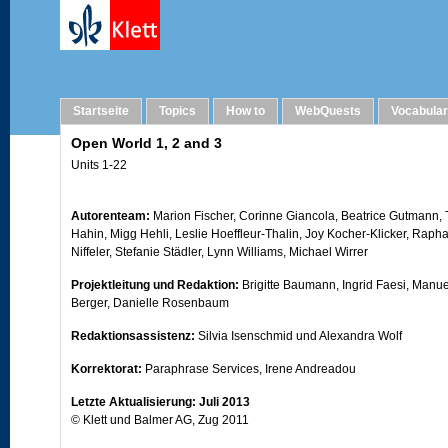
Imprint
Startseite
Topics
How to
WebQuests
Vocabula
Open World 1, 2 and 3
Units 1-22
Autorenteam:
Marion Fischer, Corinne Giancola, Beatrice Gutmann, 
Hahin, Migg Hehli, Leslie Hoeffleur-Thalin, Joy Kocher-Klicker, Raph
Niffeler, Stefanie Städler, Lynn Williams, Michael Wirrer
Projektleitung und Redaktion:
Brigitte Baumann, Ingrid Faesi, Manue
Berger, Danielle Rosenbaum
Redaktionsassistenz:
Silvia Isenschmid und Alexandra Wolf
Korrektorat:
Paraphrase Services, Irene Andreadou
Letzte Aktualisierung: Juli 2013
© Klett und Balmer AG, Zug 2011