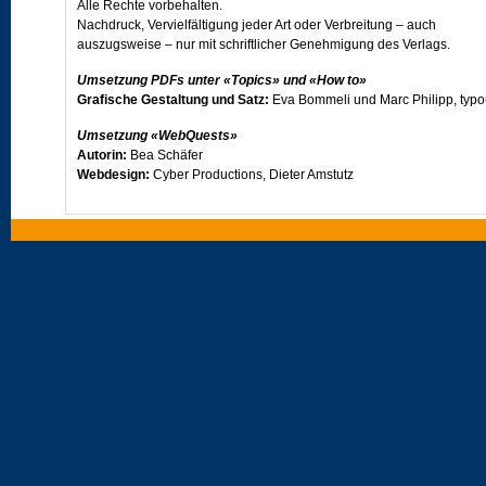
Alle Rechte vorbehalten.
Nachdruck, Vervielfältigung jeder Art oder Verbreitung – auch
auszugsweise – nur mit schriftlicher Genehmigung des Verlags.
Umsetzung PDFs unter «Topics» und «How to»
Grafische Gestaltung und Satz:
Eva Bommeli und Marc Philipp, typ
Umsetzung «WebQuests»
Autorin:
Bea Schäfer
Webdesign:
Cyber Productions, Dieter Amstutz
Umsetzung «Vocabulary/PET vocabulary exercises»
Autor:
Simon Frey
Programmkonzept:
Dr. Erwin Bernhard, Prolangue
Besuchen Sie uns im Internet unter
www.klett.ch
oder - ebenfalls im Internet - auf der Projektseite von
Open World
.