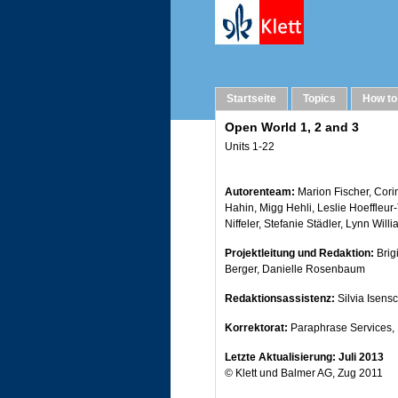
Imprint
Startseite
Topics
How to
Open World 1, 2 and 3
Units 1-22
Autorenteam:
Marion Fischer, Cori
Hahin, Migg Hehli, Leslie Hoeffleur
Niffeler, Stefanie Städler, Lynn Will
Projektleitung und Redaktion:
Brig
Berger, Danielle Rosenbaum
Redaktionsassistenz:
Silvia Isens
Korrektorat:
Paraphrase Services,
Letzte Aktualisierung: Juli 2013
© Klett und Balmer AG, Zug 2011