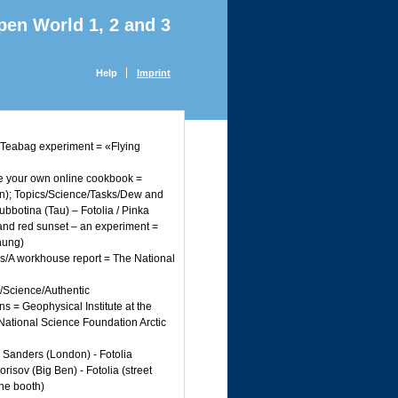
pen World 1, 2 and 3
Help
Imprint
/Teabag experiment = «Flying
e your own online cookbook =
en); Topics/Science/Tasks/Dew and
ubbotina (Tau) – Fotolia / Pinka
 and red sunset – an experiment =
nung)
s/A workhouse report = The National
/Science/Authentic
ns = Geophysical Institute at the
 National Science Foundation Arctic
a Sanders (London) - Fotolia
risov (Big Ben) - Fotolia (street
one booth)