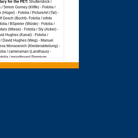
ary for the PET:
Shutterstock /
 Simon Gurney (Kliffe) - Fotolia /
Hügel) - Fotolia / PictureArt (Tal) -
lf Gosch (Bucht)- Fotolia / iofoto
tolia / BSpieler (Wüste) - Fotolia /
rx (Wiese) - Fotolia / Sly (Acker) -
avid Hughes (Kanal) - Fotolia /
ia / David Hughes (Weg) - Manuel
sheva Monasevich (Kleiderabteilung) -
otolia / cameraman (Landhaus) -
Fotolia / moodboard Premium
(Badezimmer) - Fotolia / redzaal
s)
einhaber zu eruieren. Sollten
ht werden, so wird gebeten, mit dem
 Firefox ab 3.6
ader