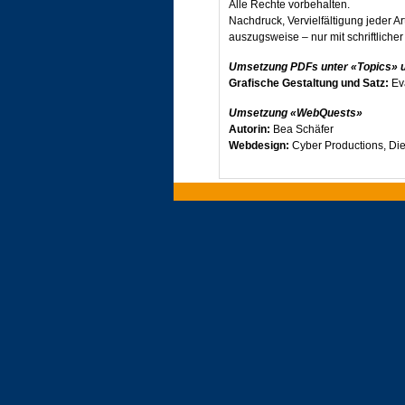
Alle Rechte vorbehalten.
Nachdruck, Vervielfältigung jeder A
auszugsweise – nur mit schriftlich
Umsetzung PDFs unter «Topics» 
Grafische Gestaltung und Satz:
Eva
Umsetzung «WebQuests»
Autorin:
Bea Schäfer
Webdesign:
Cyber Productions, Die
Umsetzung «Vocabulary/PET voca
Autor:
Simon Frey
Programmkonzept:
Dr. Erwin Bern
Besuchen Sie uns im Internet unter
www.klett.ch
oder - ebenfalls im Internet - auf de
Open World
.