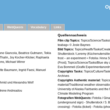
O
WebQuests
Vocabulary
Links
Quellennachweis
Film clip Topics:
Topics/Science/Tasks
teabag» © Josie Baynes
Bild Topics:
Topics/Health/Tasks/Creat
nne Giancola, Beatrice Gutmann, Tekla
Shutterstock / Leremy (Küchenutensili
-Thalin, Joy Kocher-Klicker, Raphaela
frost – an experiment = Fotolia / Anna S
iams, Michael Wirrer
(Frost); Topics/Science/Tasks/Blue sky
Eva Bommeli (Grafik Experimentanord
itte Baumann, Ingrid Faesi, Manuel
Copyrights Tasks:
Topics/Culture/Task
Archives
Copyrights Authentic material:
Topics
chmid und Alexandra Wolf
material/Traditional weather observatio
University of Alaska Fairbanks and the
 Irene Andreadou
Climate Modeling Program
Fotografien WebQuests:
Fotolia / Gin
(underground sign) - Shutterstock / S. Bo
crossing) - Fotolia (ticket) - Fotolia (ph