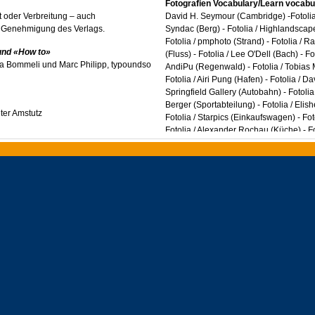
Fotografien Vocabulary/Learn vocabul
rt oder Verbreitung – auch
David H. Seymour (Cambridge) -Fotolia /
er Genehmigung des Verlags.
Syndac (Berg) - Fotolia / Highlandscape (
Fotolia / pmphoto (Strand) - Fotolia / Ra
und «How to»
(Fluss) - Fotolia / Lee O'Dell (Bach) - Fo
 Bommeli und Marc Philipp, typoundso
AndiPu (Regenwald) - Fotolia / Tobias Ma
Fotolia / Airi Pung (Hafen) - Fotolia / D
Springfield Gallery (Autobahn) - Fotol
Berger (Sportabteilung) - Fotolia / Eli
ter Amstutz
Fotolia / Starpics (Einkaufswagen) - F
Fotolia / Alexander Rochau (Küche) - 
bulary exercises»
(Wohnzimmer) - Fotolia / George Mayer 
(Tasmanien) - Fotolia / THP (Strasse)
hard, Prolangue
Fotografie Links:
Fotolia / itestro (Link
Der Verlag hat sich bemüht, alle Recht
allfällige Urheberrechte geltend gemac
r Projektseite von
Verlag Kontakt aufzunehmen.
Systemvoraussetzungen
Vista / Windows 7:
Explorer ab 9.0 oder
Mac OS X:
Safari ab 3.2
Plug-Ins:
Flash Player und Acrobat Re