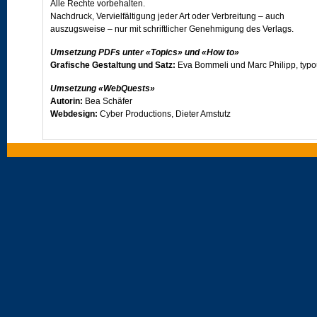
Alle Rechte vorbehalten.
Nachdruck, Vervielfältigung jeder Art oder Verbreitung – auch
auszugsweise – nur mit schriftlicher Genehmigung des Verlags.
Umsetzung PDFs unter «Topics» und «How to»
Grafische Gestaltung und Satz:
Eva Bommeli und Marc Philipp, typ
Umsetzung «WebQuests»
Autorin:
Bea Schäfer
Webdesign:
Cyber Productions, Dieter Amstutz
Umsetzung «Vocabulary/PET vocabulary exercises»
Autor:
Simon Frey
Programmkonzept:
Dr. Erwin Bernhard, Prolangue
Besuchen Sie uns im Internet unter
www.klett.ch
oder - ebenfalls im Internet - auf der Projektseite von
Open World
.