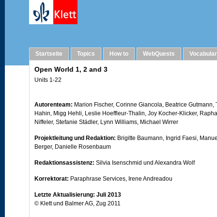
Imprint
Startseite
Topics
How to
WebQuests
Vocabula
Open World 1, 2 and 3
Units 1-22
Autorenteam:
Marion Fischer, Corinne Giancola, Beatrice Gutmann, 
Hahin, Migg Hehli, Leslie Hoeffleur-Thalin, Joy Kocher-Klicker, Raph
Niffeler, Stefanie Städler, Lynn Williams, Michael Wirrer
Projektleitung und Redaktion:
Brigitte Baumann, Ingrid Faesi, Manue
Berger, Danielle Rosenbaum
Redaktionsassistenz:
Silvia Isenschmid und Alexandra Wolf
Korrektorat:
Paraphrase Services, Irene Andreadou
Letzte Aktualisierung: Juli 2013
© Klett und Balmer AG, Zug 2011