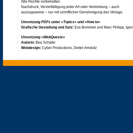
Alle Rechte vorbehalten.
Nachdruck, Vervielfältigung jeder Art oder Verbreitung – auch
auszugsweise – nur mit schriftlicher Genehmigung des Verlags.
Umsetzung PDFs unter «Topics» und «How to»
Grafische Gestaltung und Satz:
Eva Bommeli und Marc Philipp, typ
Umsetzung «WebQuests»
Autorin:
Bea Schäfer
Webdesign:
Cyber Productions, Dieter Amstutz
Umsetzung «Vocabulary/PET vocabulary exercises»
Autor:
Simon Frey
Programmkonzept:
Dr. Erwin Bernhard, Prolangue
Besuchen Sie uns im Internet unter
www.klett.ch
oder - ebenfalls im Internet - auf der Projektseite von
Open World
.