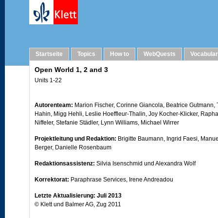
Imprint
Startseite
Topics
How to
WebQuests
Vocabula
Open World 1, 2 and 3
Units 1-22
Autorenteam:
Marion Fischer, Corinne Giancola, Beatrice Gutmann, 
Hahin, Migg Hehli, Leslie Hoeffleur-Thalin, Joy Kocher-Klicker, Raph
Niffeler, Stefanie Städler, Lynn Williams, Michael Wirrer
Projektleitung und Redaktion:
Brigitte Baumann, Ingrid Faesi, Manue
Berger, Danielle Rosenbaum
Redaktionsassistenz:
Silvia Isenschmid und Alexandra Wolf
Korrektorat:
Paraphrase Services, Irene Andreadou
Letzte Aktualisierung: Juli 2013
© Klett und Balmer AG, Zug 2011