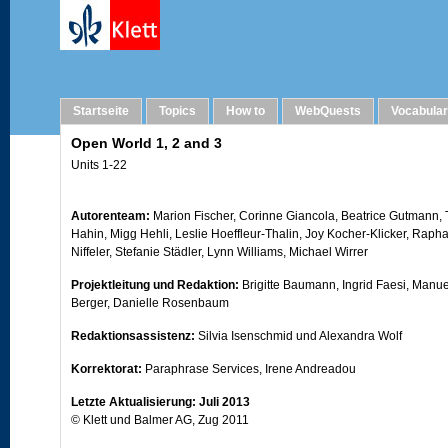
Imprint
Startseite
Topics
How to
WebQuests
Vocabula
Open World 1, 2 and 3
Units 1-22
Autorenteam:
Marion Fischer, Corinne Giancola, Beatrice Gutmann, 
Hahin, Migg Hehli, Leslie Hoeffleur-Thalin, Joy Kocher-Klicker, Raph
Niffeler, Stefanie Städler, Lynn Williams, Michael Wirrer
Projektleitung und Redaktion:
Brigitte Baumann, Ingrid Faesi, Manue
Berger, Danielle Rosenbaum
Redaktionsassistenz:
Silvia Isenschmid und Alexandra Wolf
Korrektorat:
Paraphrase Services, Irene Andreadou
Letzte Aktualisierung: Juli 2013
© Klett und Balmer AG, Zug 2011