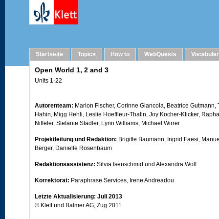
Imprint
Startseite
Topics
How to
WebQuests
Vocabula
Open World 1, 2 and 3
Units 1-22
Autorenteam:
Marion Fischer, Corinne Giancola, Beatrice Gutmann, 
Hahin, Migg Hehli, Leslie Hoeffleur-Thalin, Joy Kocher-Klicker, Raph
Niffeler, Stefanie Städler, Lynn Williams, Michael Wirrer
Projektleitung und Redaktion:
Brigitte Baumann, Ingrid Faesi, Manue
Berger, Danielle Rosenbaum
Redaktionsassistenz:
Silvia Isenschmid und Alexandra Wolf
Korrektorat:
Paraphrase Services, Irene Andreadou
Letzte Aktualisierung: Juli 2013
© Klett und Balmer AG, Zug 2011