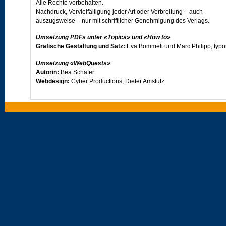
Alle Rechte vorbehalten.
Nachdruck, Vervielfältigung jeder Art oder Verbreitung – auch
auszugsweise – nur mit schriftlicher Genehmigung des Verlags.
Umsetzung PDFs unter «Topics» und «How to»
Grafische Gestaltung und Satz:
Eva Bommeli und Marc Philipp, typ
Umsetzung «WebQuests»
Autorin:
Bea Schäfer
Webdesign:
Cyber Productions, Dieter Amstutz
Umsetzung «Vocabulary/PET vocabulary exercises»
Autor:
Simon Frey
Programmkonzept:
Dr. Erwin Bernhard, Prolangue
Besuchen Sie uns im Internet unter
www.klett.ch
oder - ebenfalls im Internet - auf der Projektseite von
Open World
.